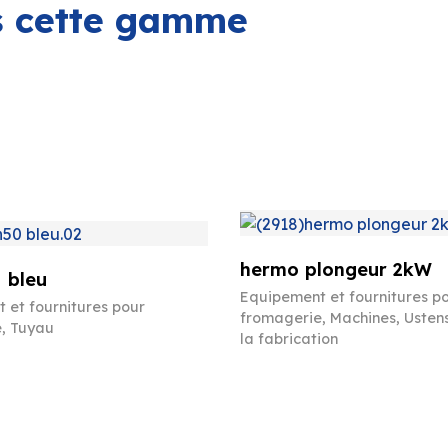
ns cette gamme
hermo plongeur 2kW
 bleu
Equipement et fournitures p
 et fournitures pour
fromagerie
,
Machines
,
Ustens
e
,
Tuyau
la fabrication