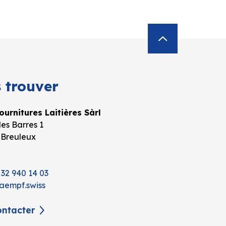
 trouver
urnitures Laitières Sàrl
es Barres 1
 Breuleux
 32 940 14 03
aempf.swiss
ntacter