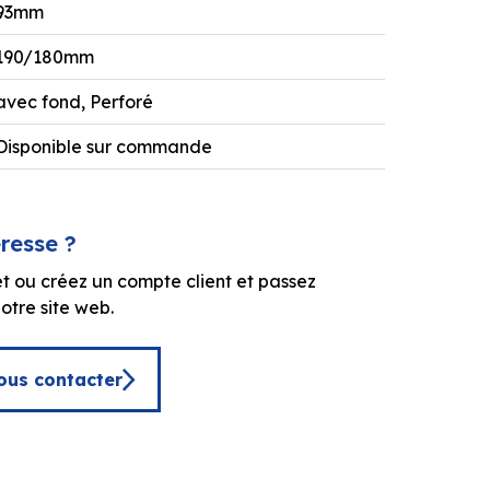
93mm
190/180mm
avec fond, Perforé
Disponible sur commande
éresse ?
t ou créez un compte client et passez
tre site web.
ous contacter