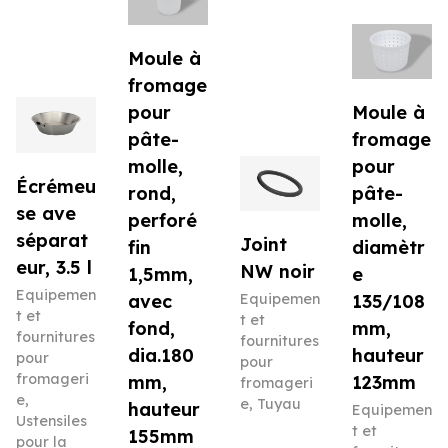
Moule à
fromage
pour
Moule à
pâte-
fromage
molle,
pour
Écrémeu
rond,
pâte-
se ave
perforé
molle,
séparat
Joint
fin
diamètr
eur, 3.5 l
NW noir
1,5mm,
e
Equipemen
avec
Equipemen
135/108
t et
t et
fond,
mm,
fournitures
fournitures
dia.180
hauteur
pour
pour
fromageri
mm,
123mm
fromageri
e
,
e
,
Tuyau
hauteur
Equipemen
Ustensiles
t et
155mm
pour la