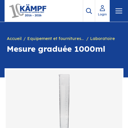
Aller
M
au
Login
contenu
Accueil
Equipement et fournitures pour fromagerie
Laboratoire
Mesure graduée 1000ml