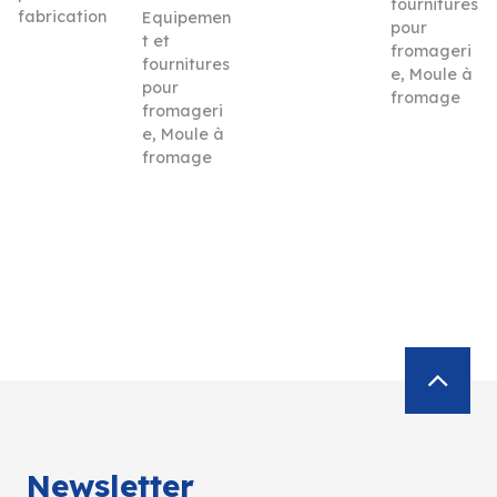
fournitures
fabrication
Equipemen
pour
t et
fromageri
fournitures
e
,
Moule à
pour
fromage
fromageri
e
,
Moule à
fromage
Newsletter