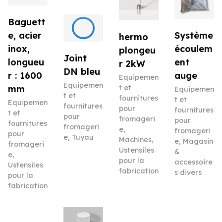
Baguett
e, acier
Système
hermo
inox,
écoulem
plongeu
Joint
longueu
ent
r 2kW
DN bleu
r : 1600
auge
Equipemen
Equipemen
mm
t et
Equipemen
t et
fournitures
t et
Equipemen
fournitures
pour
fournitures
t et
pour
fromageri
pour
fournitures
fromageri
e
,
fromageri
pour
e
,
Tuyau
Machines
,
e
,
Magasin
fromageri
Ustensiles
&
e
,
pour la
accessoire
Ustensiles
fabrication
s divers
pour la
fabrication