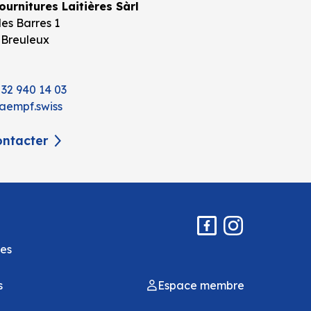
urnitures Laitières Sàrl
es Barres 1
 Breuleux
 32 940 14 03
aempf.swiss
ntacter
es
s
Espace membre