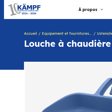
Aller
au
À propos
contenu
Accueil
Equipement et fournitures pour fromagerie
Ustensile
Louche à chaudière