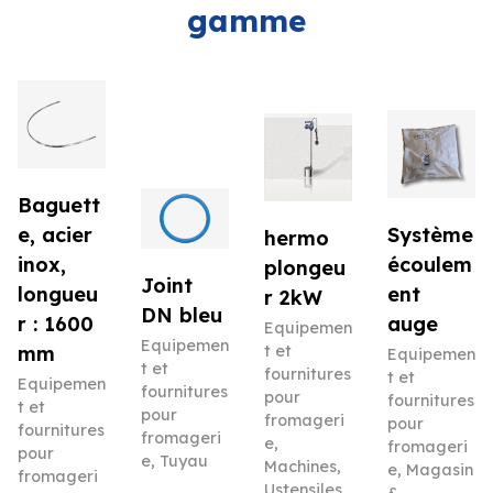
gamme
Baguett
e, acier
Système
hermo
inox,
écoulem
plongeu
Joint
longueu
ent
r 2kW
DN bleu
r : 1600
auge
Equipemen
Equipemen
mm
t et
Equipemen
t et
fournitures
t et
Equipemen
fournitures
pour
fournitures
t et
pour
fromageri
pour
fournitures
fromageri
e
,
fromageri
pour
e
,
Tuyau
Machines
,
e
,
Magasin
fromageri
Ustensiles
&