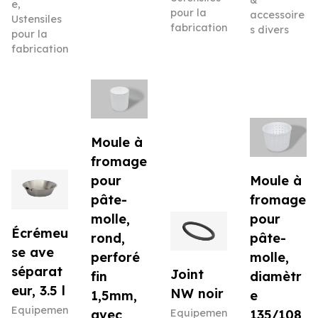
e
,
pour la
accessoire
Ustensiles
fabrication
s divers
pour la
fabrication
Moule à
fromage
pour
Moule à
pâte-
fromage
molle,
pour
Écrémeu
rond,
pâte-
se ave
perforé
molle,
séparat
Joint
fin
diamètr
eur, 3.5 l
NW noir
1,5mm,
e
Equipemen
avec
Equipemen
135/108