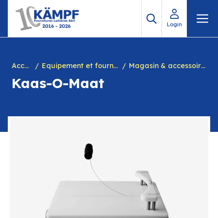
Aller
M
au
Login
contenu
Accueil
Equipement et fournitures pour fromagerie
Magasin & accessoires divers
Kaas-O-Maat