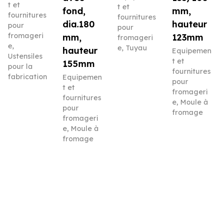
t et
t et
fond,
mm,
fournitures
fournitures
dia.180
hauteur
pour
pour
fromageri
mm,
123mm
fromageri
e
,
e
,
Tuyau
hauteur
Equipemen
Ustensiles
t et
155mm
pour la
fournitures
fabrication
Equipemen
pour
t et
fromageri
fournitures
e
,
Moule à
pour
fromage
fromageri
e
,
Moule à
fromage