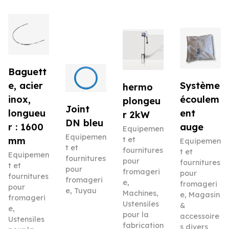
Baguett
e, acier
Système
hermo
inox,
écoulem
plongeu
Joint
longueu
ent
r 2kW
DN bleu
r : 1600
auge
Equipemen
Equipemen
mm
t et
Equipemen
t et
fournitures
t et
Equipemen
fournitures
pour
fournitures
t et
pour
fromageri
pour
fournitures
fromageri
e
,
fromageri
pour
e
,
Tuyau
Machines
,
e
,
Magasin
fromageri
Ustensiles
&
e
,
pour la
accessoire
Ustensiles
fabrication
s divers