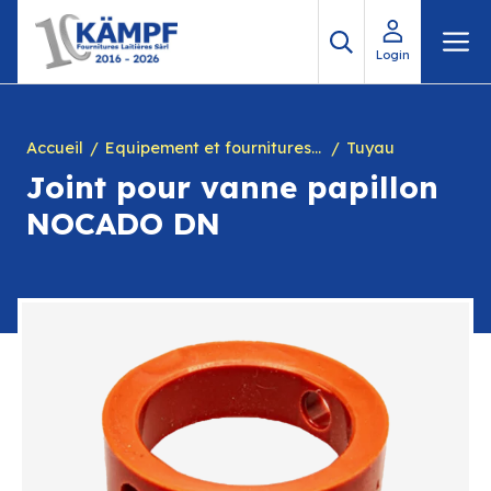
Aller
M
au
Login
contenu
Accueil
Equipement et fournitures pour fromagerie
Tuyau
Joint pour vanne papillon
NOCADO DN