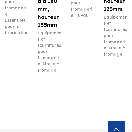
dia.180
hauteur
pour
pour
fromageri
mm,
123mm
fromageri
e
,
e
,
Tuyau
hauteur
Equipemen
Ustensiles
t et
155mm
pour la
fournitures
fabrication
Equipemen
pour
t et
fromageri
fournitures
e
,
Moule à
pour
fromage
fromageri
e
,
Moule à
fromage