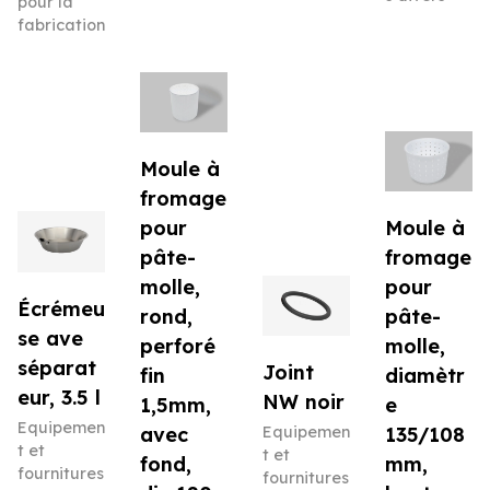
pour la
fabrication
Moule à
fromage
pour
Moule à
pâte-
fromage
molle,
pour
Écrémeu
rond,
pâte-
se ave
perforé
molle,
séparat
Joint
fin
diamètr
eur, 3.5 l
NW noir
1,5mm,
e
Equipemen
avec
Equipemen
135/108
t et
t et
fond,
mm,
fournitures
fournitures