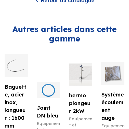
Retour au catalogue
Autres articles dans cette
gamme
Baguett
e, acier
Système
hermo
inox,
écoulem
plongeu
Joint
longueu
ent
r 2kW
DN bleu
r : 1600
auge
Equipemen
Equipemen
mm
t et
Equipemen