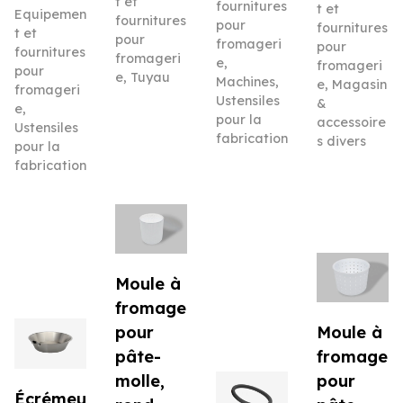
t et
fournitures
t et
Equipemen
fournitures
pour
fournitures
t et
pour
fromageri
pour
fournitures
fromageri
e
,
fromageri
pour
e
,
Tuyau
Machines
,
e
,
Magasin
fromageri
Ustensiles
&
e
,
pour la
accessoire
Ustensiles
fabrication
s divers
pour la
fabrication
Moule à
fromage
pour
Moule à
pâte-
fromage
molle,
pour
Écrémeu