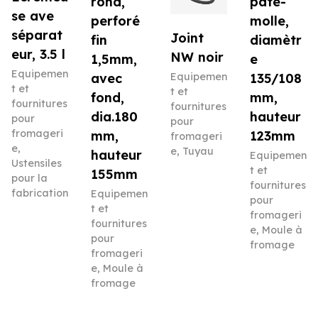
rond,
pâte-
se ave
perforé
molle,
séparat
Joint
fin
diamètr
eur, 3.5 l
NW noir
1,5mm,
e
Equipemen
avec
Equipemen
135/108
t et
t et
fond,
mm,
fournitures
fournitures
dia.180
hauteur
pour
pour
fromageri
mm,
123mm
fromageri
e
,
e
,
Tuyau
hauteur
Equipemen
Ustensiles
t et
155mm
pour la
fournitures
fabrication
Equipemen
pour
t et
fromageri
fournitures
e
,
Moule à
pour
fromage
fromageri
e
,
Moule à
fromage