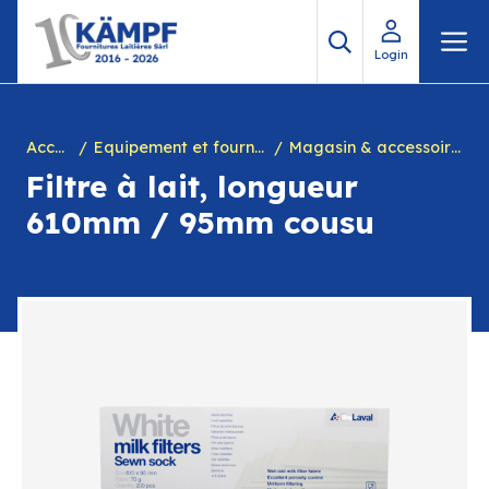
Aller
M
au
Login
contenu
Accueil
Equipement et fournitures pour fromagerie
Magasin & accessoires divers
Filtre à lait, longueur
610mm / 95mm cousu