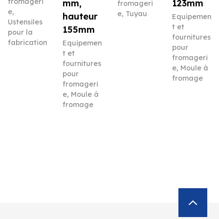
fromageri
mm,
123mm
fromageri
e
,
e
,
Tuyau
hauteur
Equipemen
Ustensiles
t et
155mm
pour la
fournitures
fabrication
Equipemen
pour
t et
fromageri
fournitures
e
,
Moule à
pour
fromage
fromageri
e
,
Moule à
fromage