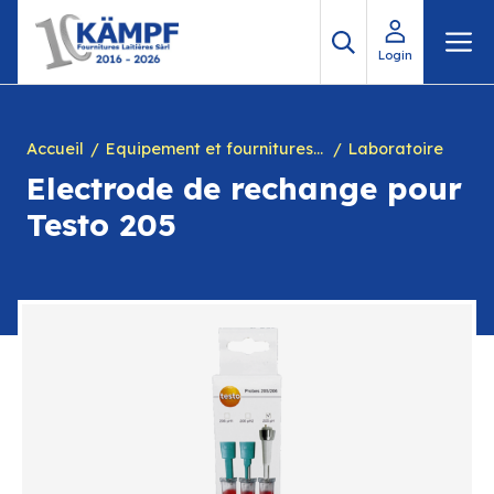
Aller
M
au
Login
contenu
Accueil
Equipement et fournitures pour fromagerie
Laboratoire
Electrode de rechange pour
Testo 205