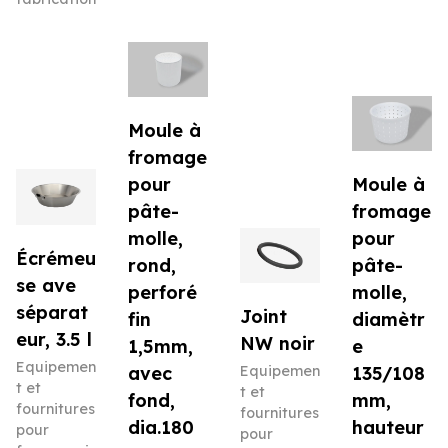
Moule à
fromage
pour
Moule à
pâte-
fromage
molle,
pour
Écrémeu
rond,
pâte-
se ave
perforé
molle,
séparat
Joint
fin
diamètr
eur, 3.5 l
NW noir
1,5mm,
e
Equipemen
avec
Equipemen
135/108
t et
t et
fond,
mm,
fournitures
fournitures
dia.180
hauteur
pour
pour