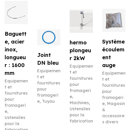
Baguett
e, acier
Système
hermo
inox,
écoulem
plongeu
Joint
longueu
ent
r 2kW
DN bleu
r : 1600
auge
Equipemen
Equipemen
mm
t et
Equipemen
t et
fournitures
t et
Equipemen
fournitures
pour
fournitures
t et
pour
fromageri
pour
fournitures
fromageri
e
,
fromageri
pour
e
,
Tuyau
Machines
,
e
,
Magasin
fromageri
Ustensiles
&
e
,
pour la
accessoire
Ustensiles
fabrication
s divers
pour la
fabrication