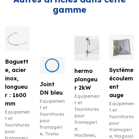
gamme
Baguett
e, acier
Système
hermo
inox,
écoulem
plongeu
Joint
longueu
ent
r 2kW
DN bleu
r : 1600
auge
Equipemen
Equipemen
mm
t et
Equipemen
t et
fournitures
t et
Equipemen
fournitures
pour
fournitures
t et
pour
fromageri
pour
fournitures
fromageri
e
,
fromageri
pour
e
,
Tuyau
Machines
,
e
,
Magasin
fromageri