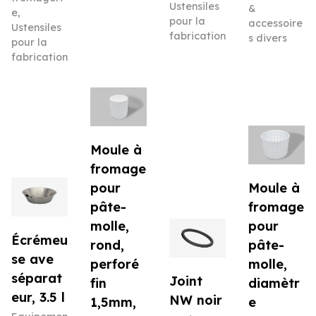
Ustensiles
&
e
,
pour la
accessoire
Ustensiles
fabrication
s divers
pour la
fabrication
Moule à
fromage
pour
Moule à
pâte-
fromage
molle,
pour
Écrémeu
rond,
pâte-
se ave
perforé
molle,
séparat
Joint
fin
diamètr
eur, 3.5 l
NW noir
1,5mm,
e