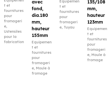
Equipemen
avec
Equipemen
135/108
t et
t et
fond,
mm,
fournitures
fournitures
dia.180
hauteur
pour
pour
fromageri
mm,
123mm
fromageri
e
,
e
,
Tuyau
hauteur
Equipemen
Ustensiles
t et
155mm
pour la
fournitures
fabrication
Equipemen
pour
t et
fromageri
fournitures
e
,
Moule à
pour
fromage
fromageri
e
,
Moule à
fromage