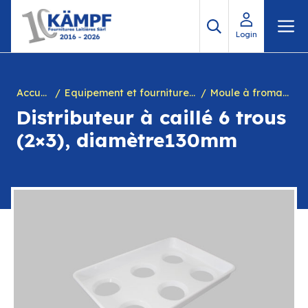
Aller
M
au
Login
contenu
Accueil
Equipement et fournitures pour fromagerie
Moule à fromage
Distributeur à caillé 6 trous
(2×3), diamètre130mm