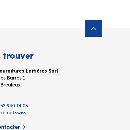
 trouver
urnitures Laitières Sàrl
es Barres 1
 Breuleux
 32 940 14 03
aempf.swiss
ntacter