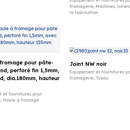
Equipement et fournitures p
fromagerie
,
Machines
,
Ustens
la fabrication
 fromage pour pâte-
Joint NW noir
ond, perforé fin 1,5mm,
Equipement et fournitures p
d, dia.180mm, hauteur
fromagerie
,
Tuyau
 et fournitures pour
e
,
Moule à fromage