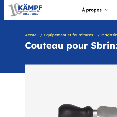
Aller
au
À propos
contenu
Accueil
Equipement et fournitures pour fromagerie
Magasin 
Couteau pour Sbrin