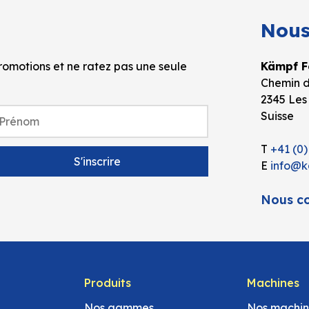
Nous
omotions et ne ratez pas une seule
Kämpf Fo
Chemin d
2345 Les
Suisse
T
+41 (0)
E
info@k
Nous co
Produits
Machines
Nos gammes
Nos machin