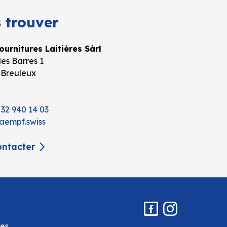
 trouver
urnitures Laitières Sàrl
es Barres 1
 Breuleux
 32 940 14 03
aempf.swiss
ntacter
es