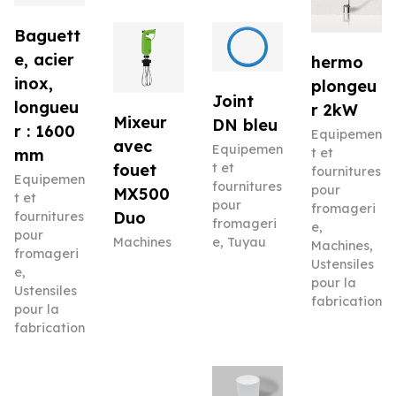
Baguett
e, acier
hermo
inox,
plongeu
Joint
longueu
r 2kW
Mixeur
DN bleu
r : 1600
Equipemen
avec
Equipemen
mm
t et
t et
fouet
fournitures
Equipemen
fournitures
pour
MX500
t et
pour
fromageri
Duo
fournitures
fromageri
e
,
pour
e
,
Tuyau
Machines
Machines
,
fromageri
Ustensiles
e
,
pour la
Ustensiles
fabrication
pour la
fabrication