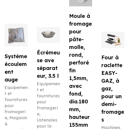
Moule à
fromage
pour
pâte-
molle,
Écrémeu
rond,
Système
Four à
se ave
perforé
écoulem
raclette
séparat
fin
ent
EASY-
eur, 3.5 l
1,5mm,
auge
GAZ, à
Equipemen
avec
Equipemen
gaz,
t et
fond,
t et
pour un
fournitures
fournitures
dia.180
pour
demi-
pour
fromageri
mm,
fromage
fromageri
e
,
hauteur
e
,
Magasin
s
Ustensiles
&
155mm
pour la
Machines