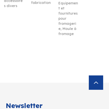
accessoire
fabrication
Equipemen
s divers
t et
fournitures
pour
fromageri
e
,
Moule à
fromage
Newsletter