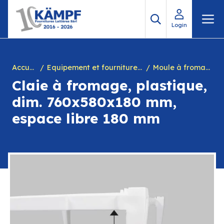
Aller
M
au
Login
contenu
Accueil
Equipement et fournitures pour fromagerie
Moule à fromage
Claie à fromage, plastique,
dim. 760x580x180 mm,
espace libre 180 mm