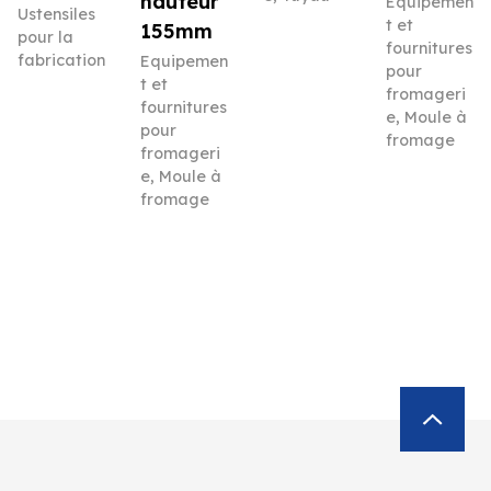
hauteur
Equipemen
Ustensiles
t et
155mm
pour la
fournitures
fabrication
Equipemen
pour
t et
fromageri
fournitures
e
,
Moule à
pour
fromage
fromageri
e
,
Moule à
fromage