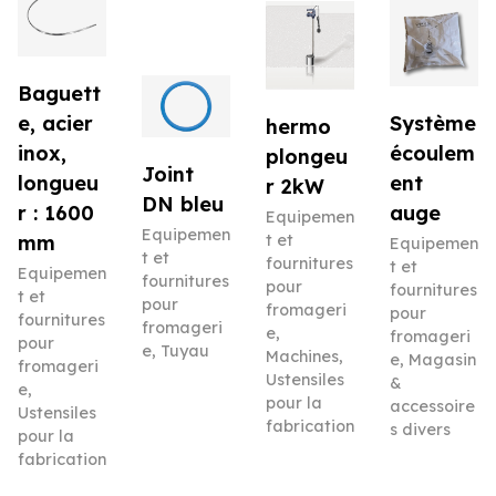
Baguett
e, acier
Système
hermo
inox,
écoulem
plongeu
Joint
longueu
ent
r 2kW
DN bleu
r : 1600
auge
Equipemen
Equipemen
mm
t et
Equipemen
t et
fournitures
t et
Equipemen
fournitures
pour
fournitures
t et
pour
fromageri
pour
fournitures
fromageri
e
,
fromageri
pour
e
,
Tuyau
Machines
,
e
,
Magasin
fromageri
Ustensiles
&
e
,
pour la
accessoire
Ustensiles
fabrication
s divers
pour la
fabrication