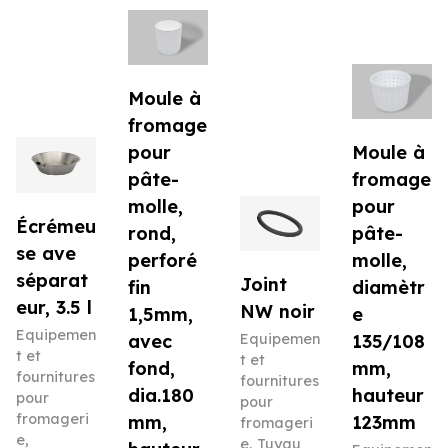
Moule à
fromage
pour
Moule à
pâte-
fromage
molle,
pour
Écrémeu
rond,
pâte-
se ave
perforé
molle,
séparat
Joint
fin
diamètr
eur, 3.5 l
NW noir
1,5mm,
e
Equipemen
avec
Equipemen
135/108
t et
t et
fond,
mm,
fournitures
fournitures
dia.180
hauteur
pour
pour
fromageri
mm,
123mm
fromageri
e
,
e
,
Tuyau