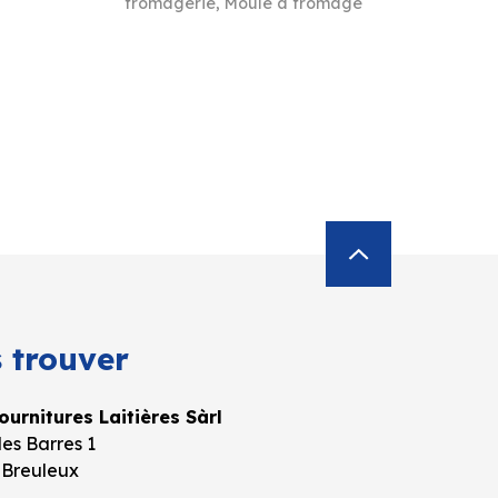
fromagerie
,
Moule à fromage
 trouver
urnitures Laitières Sàrl
es Barres 1
 Breuleux