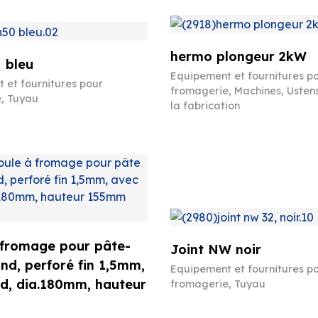
hermo plongeur 2kW
 bleu
Equipement et fournitures p
 et fournitures pour
fromagerie
,
Machines
,
Ustens
e
,
Tuyau
la fabrication
 fromage pour pâte-
Joint NW noir
ond, perforé fin 1,5mm,
Equipement et fournitures p
d, dia.180mm, hauteur
fromagerie
,
Tuyau