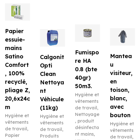
Papier
essuie-
mains
Fumispo
Mantea
Satino
Calgonit
re HA
u
Comfort
Opti
0.8 (bte
visiteur,
, 100%
Clean
40gr)
en
recyclé,
Nettoya
50m3.
toison,
pliage Z,
nt
Hygiène et
blanc,
20,6x24c
Véhicule
vêtements
avec
m
(11kg)
de travail
,
Nettoyage
bouton
Hygiène et
Hygiène et
, produit
vêtements
vêtements
Hygiène et
désinfecta
de travail
,
de travail
,
vêtements
nt mains,
Papier
Produits
de travail
,