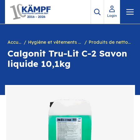
Aller
M
au
Login
contenu
Accueil
Hygiène et vêtements de travail
Produits de nettoyage
Calgonit Tru-Lit C-2 Savon
liquide 10,1kg