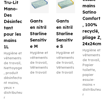
Tru-Lit
mains
Mano-
Satino
Des
Comfort
Gants
Gants
Désinfec
, 100%
en nitril
en nitril
tant
recyclé,
Starline
Starline
pour les
pliage Z,
Sensitiv
Sensitiv
mains
24x24cm
e M
e S
1L
Hygiène et
Hygiène et
Hygiène et
Hygiène et
vêtements
vêtements
vêtements
vêtements
de travail
,
de travail
,
de travail
,
de travail
,
Papier
Vêtements
Vêtements
Nettoyage
toilette,
de travail
de travail
, produit
papier
désinfecta
essuie-
nt mains,
mains +
yeux +
distributeu
distributeu
r
r