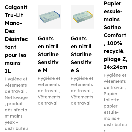
Papier
Calgonit
essuie-
Tru-Lit
mains
Mano-
Satino
Des
Comfort
Gants
Gants
Désinfec
, 100%
en nitril
en nitril
tant
recyclé,
Starline
Starline
pour les
pliage Z,
Sensitiv
Sensitiv
mains
24x24cm
e M
e S
1L
Hygiène et
Hygiène et
Hygiène et
Hygiène et
vêtements
vêtements
vêtements
vêtements
de travail
,
de travail
,
de travail
,
de travail
,
Papier
Vêtements
Vêtements
Nettoyage
toilette,
de travail
de travail
, produit
papier
désinfecta
essuie-
nt mains,
mains +
yeux +
distributeu
distributeu
r