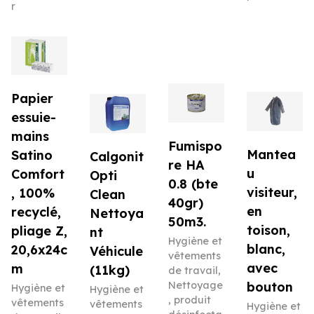
r
Papier
essuie-
mains
Fumispo
Mantea
Satino
Calgonit
re HA
u
Comfort
Opti
0.8 (bte
visiteur,
, 100%
Clean
40gr)
en
recyclé,
Nettoya
50m3.
toison,
pliage Z,
nt
Hygiène et
blanc,
20,6x24c
Véhicule
vêtements
avec
m
(11kg)
de travail
,
Nettoyage
bouton
Hygiène et
Hygiène et
, produit
vêtements
vêtements
Hygiène et