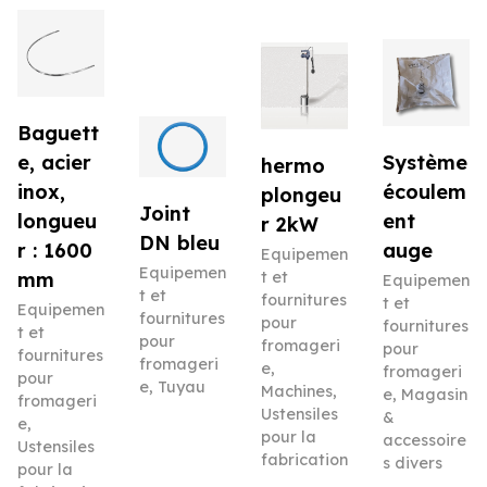
Baguett
e, acier
Système
hermo
inox,
écoulem
plongeu
Joint
longueu
ent
r 2kW
DN bleu
r : 1600
auge
Equipemen
Equipemen
mm
t et
Equipemen
t et
fournitures
t et
Equipemen
fournitures
pour
fournitures
t et
pour
fromageri
pour
fournitures
fromageri
e
,
fromageri
pour
e
,
Tuyau
Machines
,
e
,
Magasin
fromageri
Ustensiles
&
e
,
pour la
accessoire
Ustensiles
fabrication
s divers
pour la