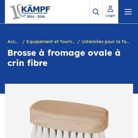
Aller
M
au
Login
contenu
Accueil
Equipement et fournitures pour fromagerie
Ustensiles pour la fabrication
Brosse à fromage ovale à
crin fibre