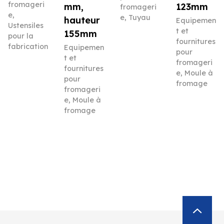
fromageri
mm,
123mm
fromageri
e
,
e
,
Tuyau
hauteur
Equipemen
Ustensiles
t et
155mm
pour la
fournitures
fabrication
Equipemen
pour
t et
fromageri
fournitures
e
,
Moule à
pour
fromage
fromageri
e
,
Moule à
fromage