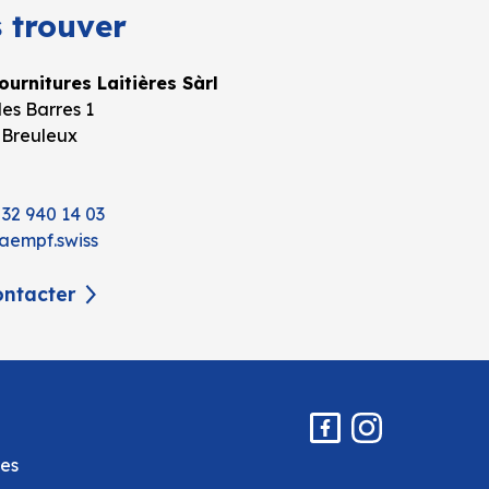
 trouver
urnitures Laitières Sàrl
es Barres 1
 Breuleux
 32 940 14 03
aempf.swiss
ntacter
es