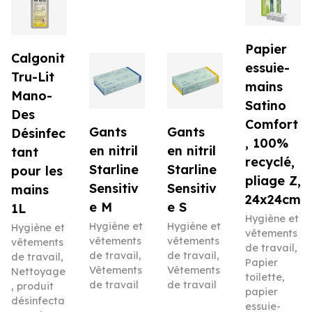
Papier
Calgonit
essuie-
Tru-Lit
mains
Mano-
Satino
Des
Comfort
Gants
Gants
Désinfec
, 100%
en nitril
en nitril
tant
recyclé,
Starline
Starline
pour les
pliage Z,
Sensitiv
Sensitiv
mains
24x24cm
e M
e S
1L
Hygiène et
Hygiène et
Hygiène et
Hygiène et
vêtements
vêtements
vêtements
vêtements
de travail
,
de travail
,
de travail
,
de travail
,
Papier
Vêtements
Vêtements
Nettoyage
toilette,
de travail
de travail
, produit
papier
désinfecta
essuie-