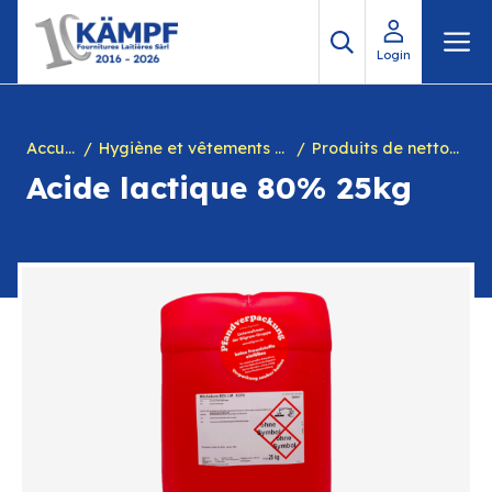
Aller
M
au
Login
contenu
Accueil
Hygiène et vêtements de travail
Produits de nettoyage
Acide lactique 80% 25kg