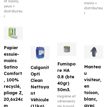
nt mains,
mains +
yeux +
distributeu
distributeu
r
r
Papier
essuie-
mains
Fumispo
Mantea
Satino
Calgonit
re HA
u
Comfort
Opti
0.8 (bte
visiteur,
, 100%
Clean
40gr)
en
recyclé,
Nettoya
50m3.
toison,
pliage Z,
nt
Hygiène et
blanc,
20,6x24c
Véhicule
vêtements
avec
m
(11kg)
de travail
,