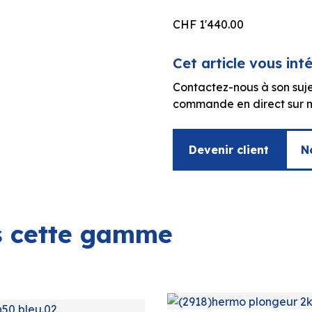
CHF
1'440.00
Cet article vous int
Contactez-nous à son suje
commande en direct sur no
Devenir client
N
ns cette gamme