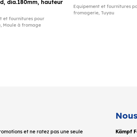
d, dia.180mm, hauteur
Equipement et fournitures p
fromagerie
,
Tuyau
 et fournitures pour
e
,
Moule à fromage
Nous
omotions et ne ratez pas une seule
Kämpf Fo