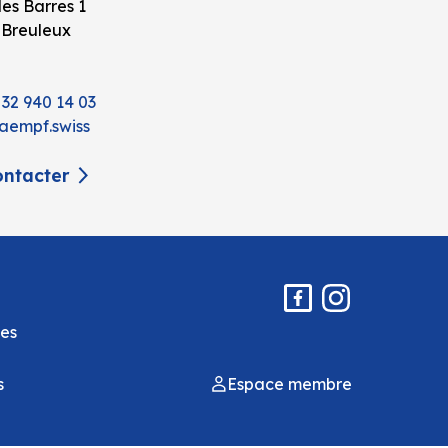
es Barres 1
 Breuleux
 32 940 14 03
aempf.swiss
ntacter
es
s
Espace membre