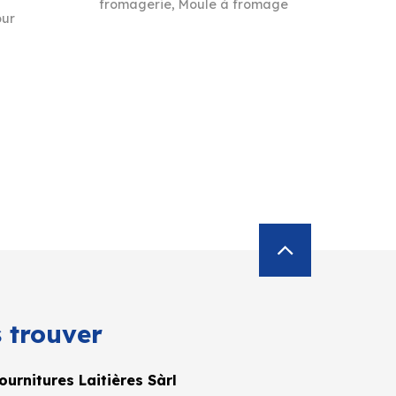
fromagerie
,
Moule à fromage
our
 trouver
urnitures Laitières Sàrl