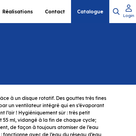
Réalisations
Contact
Catalogue
Login
âce à un disque rotatif. Des gouttes très fines
 par un ventilateur intégré qui en s’évaporant
nt l’air ! Hygiéniquement sûr : très petit
t 55 ml, vidangé à la fin de chaque cycle;
ent, de façon à toujours atomiser de l’eau
e : fonctionne avec de l’eau du réseau d’eau