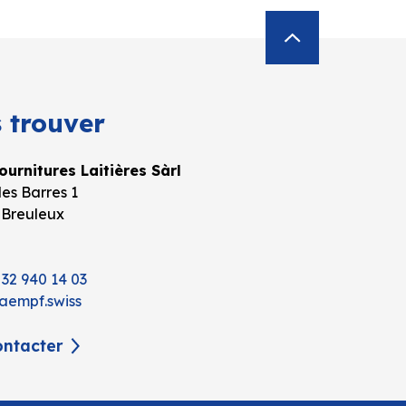
 trouver
urnitures Laitières Sàrl
es Barres 1
 Breuleux
 32 940 14 03
aempf.swiss
ntacter