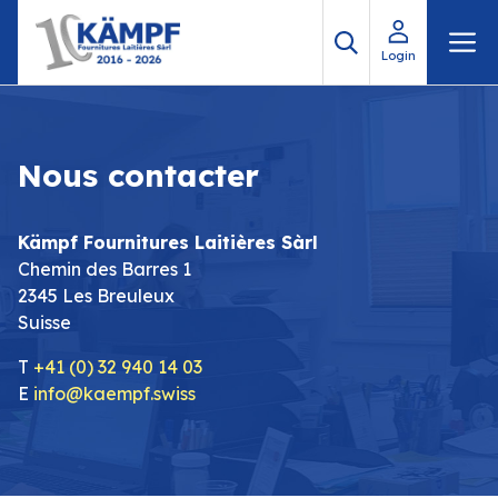
Aller
M
au
Login
contenu
Nous contacter
Kämpf Fournitures Laitières Sàrl
Chemin des Barres 1
2345 Les Breuleux
Suisse
T
+41 (0) 32 940 14 03
E
info@kaempf.swiss